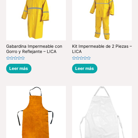
Gabardina Impermeable con
Kit Impermeable de 2 Piezas –
Gorro y Reflejante – LICA
LICA
Valorado
Valorado
en
en
Leer más
Leer más
0
0
de
de
5
5