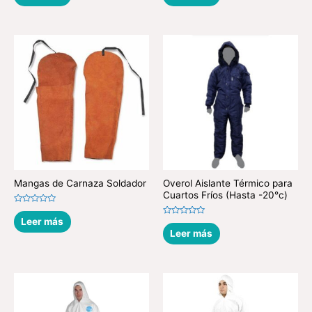
de
de
5
5
Mangas de Carnaza Soldador
Overol Aislante Térmico para
Cuartos Fríos (Hasta -20°c)
Valorado
en
Leer más
Valorado
0
en
Leer más
de
0
5
de
5