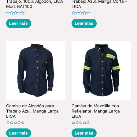
Trabajo, 100% Algodón, LICA
Trabajo Azul, Manga Corta –
Mod. BAT100
LICA
Valorado
Valorado
en
en
Leer más
Leer más
0
0
de
de
5
5
Camisa de Algodón para
Camisa de Mezclilla con
Trabajo Azul, Manga Larga –
Reflejante, Manga Larga –
LICA
LICA
Valorado
Valorado
en
en
Leer más
Leer más
0
0