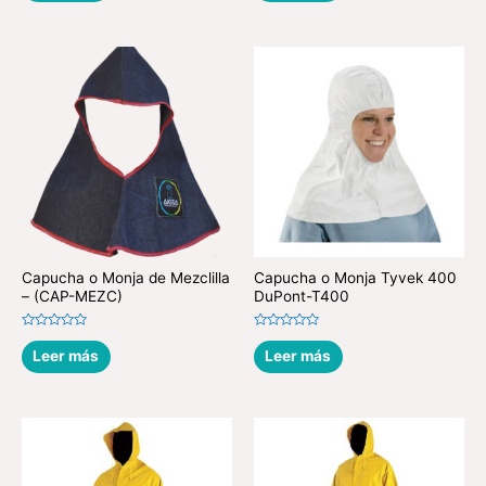
de
de
5
5
Capucha o Monja de Mezclilla
Capucha o Monja Tyvek 400
– (CAP-MEZC)
DuPont-T400
Valorado
Valorado
en
en
Leer más
Leer más
0
0
de
de
5
5