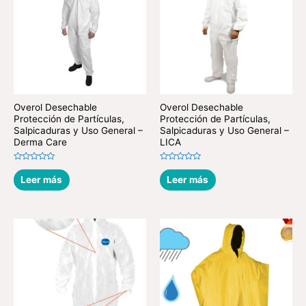
Overol Desechable
Overol Desechable
Protección de Partículas,
Protección de Partículas,
Salpicaduras y Uso General –
Salpicaduras y Uso General –
Derma Care
LICA
Valorado
Valorado
en
en
Leer más
Leer más
0
0
de
de
5
5