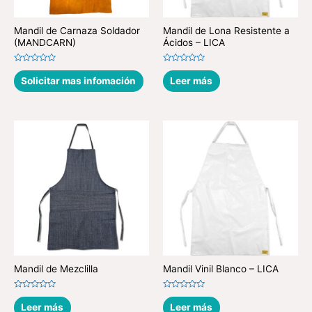
Mandil de Carnaza Soldador
Mandil de Lona Resistente a
(MANDCARN)
Ácidos – LICA
Valorado
Valorado
en
en
Solicitar mas infomación
Leer más
0
0
de
de
5
5
Mandil de Mezclilla
Mandil Vinil Blanco – LICA
Valorado
Valorado
en
en
Leer más
Leer más
0
0