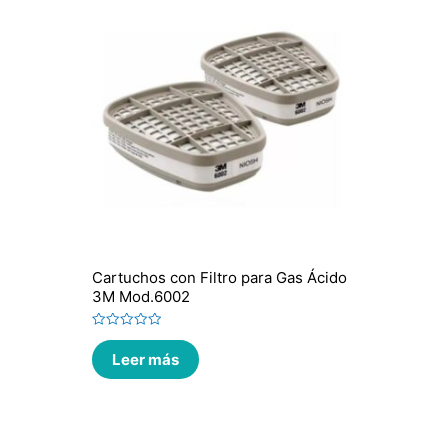
Cartuchos con Filtro para Gas Ácido
3M Mod.6002
Valorado
en
Leer más
0
de
5