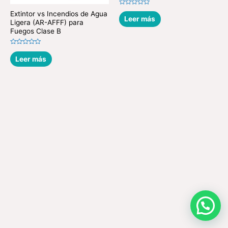
Valorado
Extintor vs Incendios de Agua
en
Leer más
Ligera (AR-AFFF) para
0
de
Fuegos Clase B
5
Valorado
en
Leer más
0
de
5