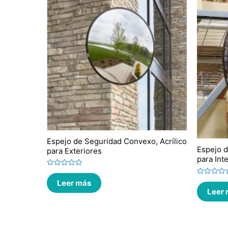
Espejo de Seguridad Convexo, Acrílico
Espejo d
para Exteriores
para Int
Valorado
en
Valorado
Leer más
0
en
Leer
de
0
5
de
5