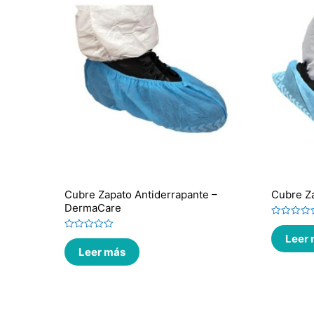
Cubre Zapato Antiderrapante –
Cubre Za
DermaCare
Valorado
en
Leer
Valorado
0
en
de
Leer más
0
5
de
5