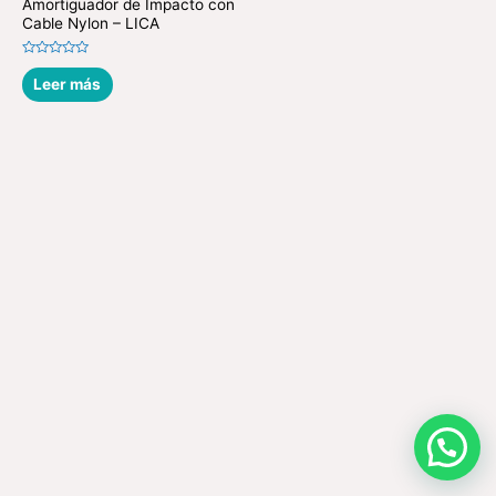
Amortiguador de Impacto con
Cable Nylon – LICA
Valorado
en
Leer más
0
de
5