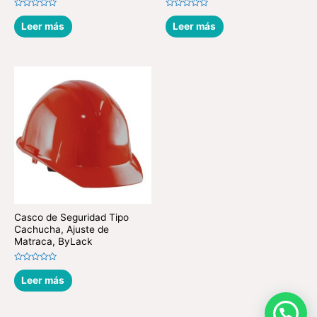
Valorado
Valorado
en
en
Leer más
Leer más
0
0
de
de
5
5
Casco de Seguridad Tipo
Cachucha, Ajuste de
Matraca, ByLack
Valorado
en
Leer más
0
de
5