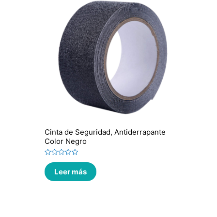
Cinta de Seguridad, Antiderrapante
Color Negro
Valorado
en
Leer más
0
de
5