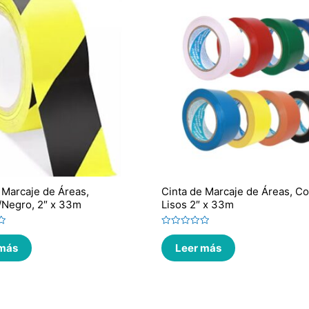
 Marcaje de Áreas,
Cinta de Marcaje de Áreas, Co
/Negro, 2″ x 33m
Lisos 2″ x 33m
Valorado
en
 más
Leer más
0
de
5