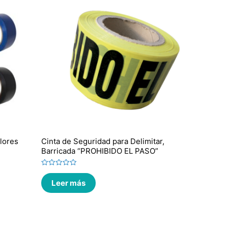
lores
Cinta de Seguridad para Delimitar,
Barricada “PROHIBIDO EL PASO”
Valorado
en
Leer más
0
de
5