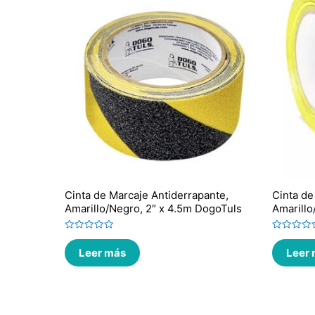
Cinta de Marcaje Antiderrapante,
Cinta de
Amarillo/Negro, 2″ x 4.5m DogoTuls
Amarillo
Valorado
Valorado
en
en
Leer más
Leer
0
0
de
de
5
5