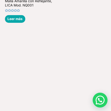
Malla Amarilla con Reflejante,
LICA Mod. NQ001
Valorado
en
Leer más
0
de
5