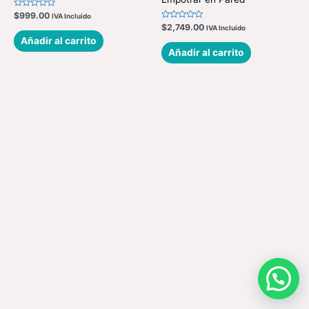
Valorado
$
999.00
IVA Incluido
en
Valorado
$
2,749.00
IVA Incluido
0
en
de
Añadir al carrito
0
5
de
Añadir al carrito
5