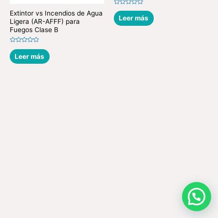
Valorado
Extintor vs Incendios de Agua
en
Leer más
Ligera (AR-AFFF) para
0
de
Fuegos Clase B
5
Valorado
en
Leer más
0
de
5