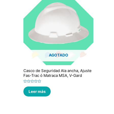
AGOTADO
Casco de Seguridad Ala ancha, Ajuste
Fas-Trac ó Matraca MSA, V-Gard
Valorado
en
Leer más
0
de
5