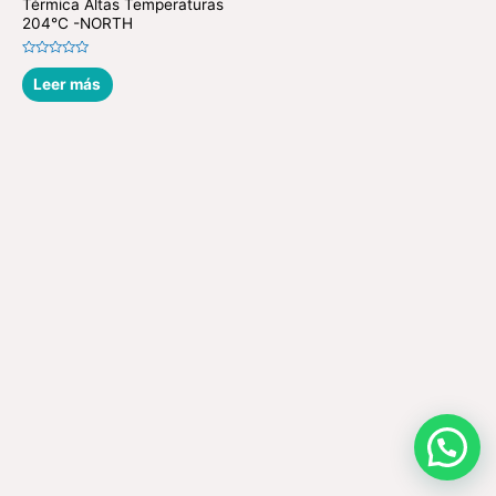
Térmica Altas Temperaturas
204°C -NORTH
Valorado
en
Leer más
0
de
5