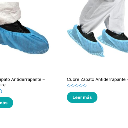
pato Antiderrapante –
Cubre Zapato Antiderrapante 
are
Valorado
en
Leer más
0
de
 más
5