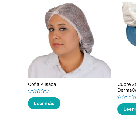
Cofia Plisada
Cubre Za
DermaC
Valorado
en
Leer más
Valorado
0
en
de
Leer
0
5
de
5