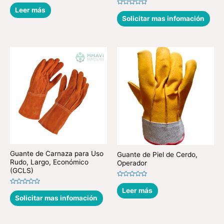
Valorado
en
Leer más
Valorado
0
en
Solicitar mas infomación
de
0
5
de
5
Guante de Carnaza para Uso
Guante de Piel de Cerdo,
Rudo, Largo, Económico
Operador
(GCLS)
Valorado
en
Leer más
Valorado
0
en
Solicitar mas infomación
de
0
5
de
5