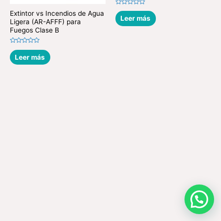
Valorado
Extintor vs Incendios de Agua
en
Leer más
Ligera (AR-AFFF) para
0
de
Fuegos Clase B
5
Valorado
en
Leer más
0
de
5