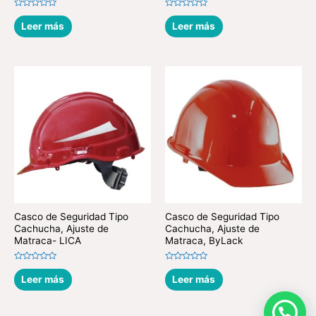
Valorado
Valorado
en
en
Leer más
Leer más
0
0
de
de
5
5
Casco de Seguridad Tipo
Casco de Seguridad Tipo
Cachucha, Ajuste de
Cachucha, Ajuste de
Matraca- LICA
Matraca, ByLack
Valorado
Valorado
en
en
Leer más
Leer más
0
0
de
de
5
5