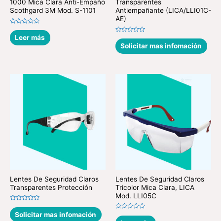
1000 Mica Clara Anti-Empaño
Transparentes
Scothgard 3M Mod. S-1101
Antiempañante (LICA/LLI01C-
AE)
Valorado
en
Leer más
Valorado
0
en
Solicitar mas infomación
de
0
5
de
5
Lentes De Seguridad Claros
Lentes De Seguridad Claros
Transparentes Protección
Tricolor Mica Clara, LICA
Mod. LLI05C
Valorado
en
Solicitar mas infomación
Valorado
0
en