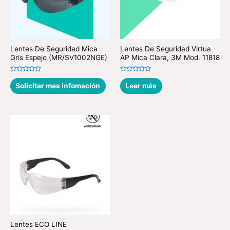
Lentes De Seguridad Mica
Lentes De Seguridad Virtua
Gris Espejo (MR/SV1002NGE)
AP Mica Clara, 3M Mod. 11818
Valorado
Valorado
en
en
Solicitar mas infomación
Leer más
0
0
de
de
5
5
Lentes ECO LINE