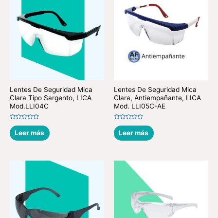
Lentes De Seguridad Mica
Lentes De Seguridad Mica
Clara Tipo Sargento, LICA
Clara, Antiempañante, LICA
Mod.LLI04C
Mod. LLI05C-AE
Valorado
Valorado
en
en
Leer más
Leer más
0
0
de
de
5
5