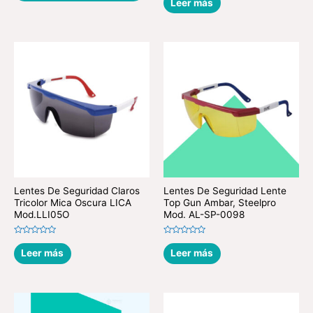
Leer más
de
0
5
de
5
Lentes De Seguridad Claros
Lentes De Seguridad Lente
Tricolor Mica Oscura LICA
Top Gun Ambar, Steelpro
Mod.LLI05O
Mod. AL-SP-0098
Valorado
Valorado
en
en
Leer más
Leer más
0
0
de
de
5
5