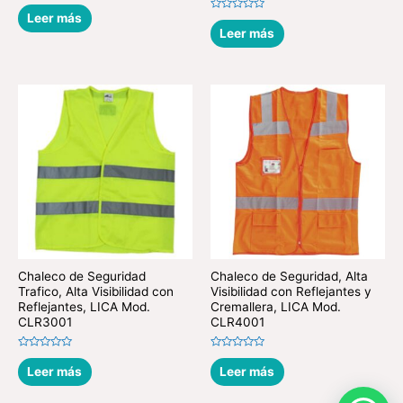
Valorado
en
Leer más
Valorado
0
en
Leer más
de
0
5
de
5
Chaleco de Seguridad
Chaleco de Seguridad, Alta
Trafico, Alta Visibilidad con
Visibilidad con Reflejantes y
Reflejantes, LICA Mod.
Cremallera, LICA Mod.
CLR3001
CLR4001
Valorado
Valorado
en
en
Leer más
Leer más
0
0
de
de
5
5