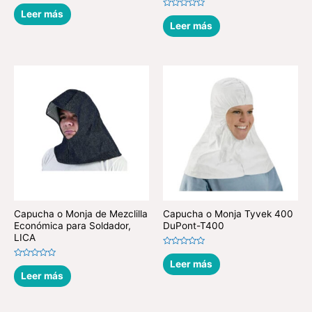
Valorado
en
Leer más
Valorado
0
en
Leer más
de
0
5
de
5
Capucha o Monja de Mezclilla
Capucha o Monja Tyvek 400
Económica para Soldador,
DuPont-T400
LICA
Valorado
en
Leer más
Valorado
0
en
Leer más
de
0
5
de
5