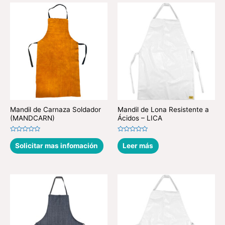
Mandil de Carnaza Soldador
Mandil de Lona Resistente a
(MANDCARN)
Ácidos – LICA
Valorado
Valorado
en
en
Solicitar mas infomación
Leer más
0
0
de
de
5
5