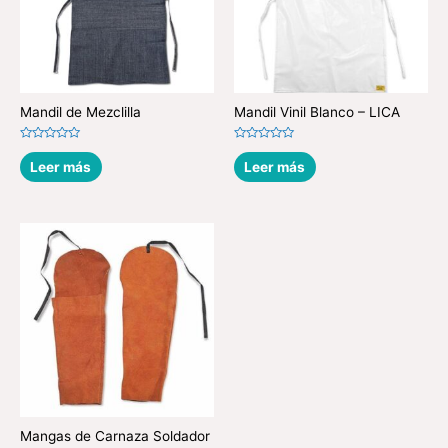
Mandil de Mezclilla
Mandil Vinil Blanco – LICA
Valorado
Valorado
en
en
Leer más
Leer más
0
0
de
de
5
5
Mangas de Carnaza Soldador