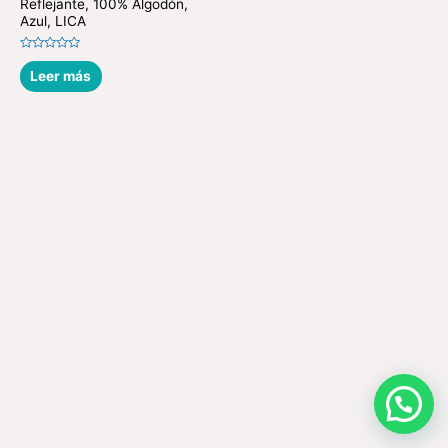
Reflejante, 100% Algodón,
Azul, LICA
Valorado
en
Leer más
0
de
5