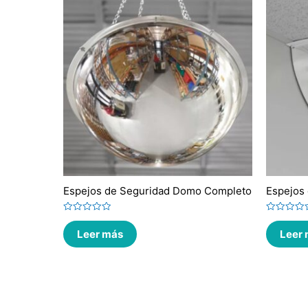
Espejos de Seguridad Domo Completo
Espejos
Valorado
Valorado
en
en
Leer más
Leer
0
0
de
de
5
5