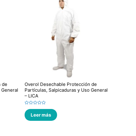
n de
Overol Desechable Protección de
o General
Partículas, Salpicaduras y Uso General
– LICA
Valorado
en
Leer más
0
de
5