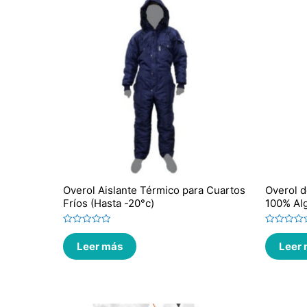
Overol Aislante Térmico para Cuartos
Overol d
Fríos (Hasta -20°c)
100% Alg
Valorado
Valorado
en
en
Leer más
Leer
0
0
de
de
5
5