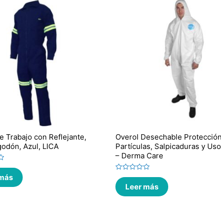
e Trabajo con Reflejante,
Overol Desechable Protecció
odón, Azul, LICA
Partículas, Salpicaduras y Us
– Derma Care
 más
Valorado
en
Leer más
0
de
5