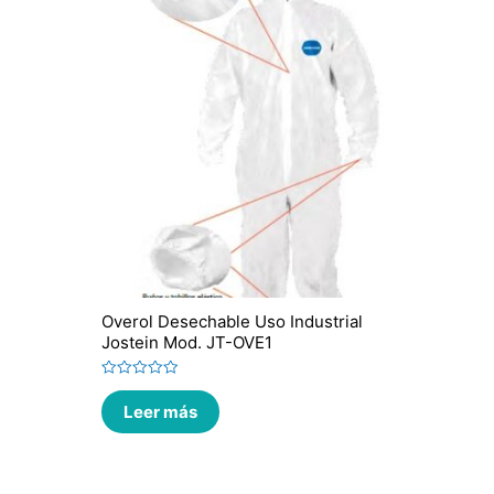
Overol Desechable Uso Industrial
Jostein Mod. JT-OVE1
Valorado
en
Leer más
0
de
5