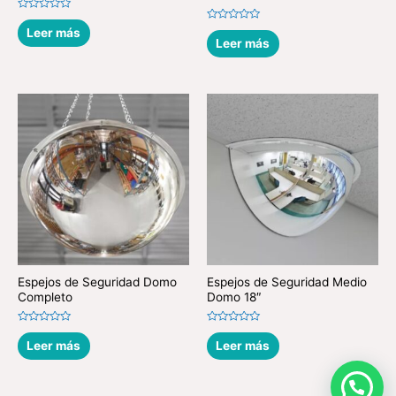
Valorado
en
Valorado
Leer más
0
en
Leer más
de
0
5
de
5
Espejos de Seguridad Domo
Espejos de Seguridad Medio
Completo
Domo 18″
Valorado
Valorado
en
en
Leer más
Leer más
0
0
de
de
5
5