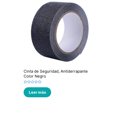
Cinta de Seguridad, Antiderrapante
Color Negro
Valorado
en
Leer más
0
de
5