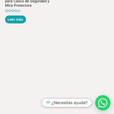
para Casco de Seguridad y
Mica Protectora
Valorado
en
Leer más
0
de
5
¿Necesitas ayuda?