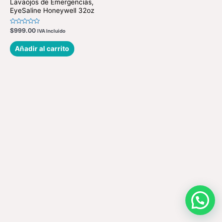
Lavaojos de Emergencias,
EyeSaline Honeywell 32oz
Valorado
$
999.00
IVA Incluido
en
0
de
Añadir al carrito
5