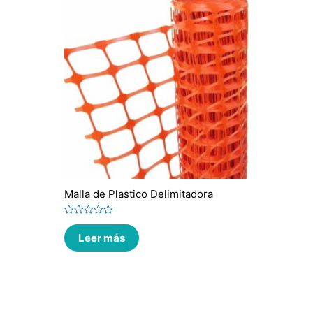
Malla de Plastico Delimitadora
Valorado
en
Leer más
0
de
5