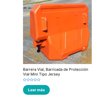
Barrera Vial, Barricada de Protección
Vial Mini Tipo Jersey
Valorado
en
Leer más
0
de
5