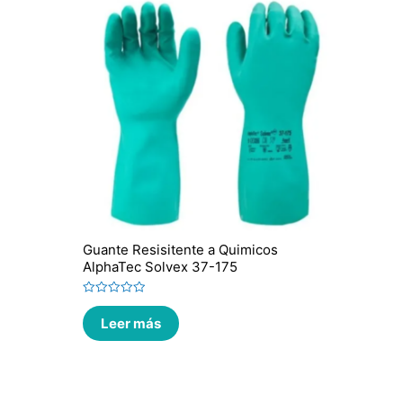
Guante Resisitente a Quimicos
AlphaTec Solvex 37-175
Valorado
en
Leer más
0
de
5