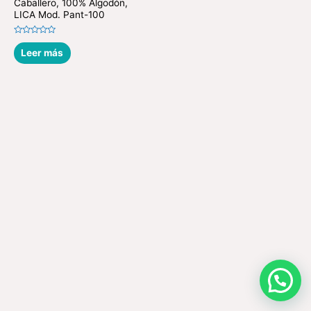
Caballero, 100% Algodón,
LICA Mod. Pant-100
Valorado
en
Leer más
0
de
5