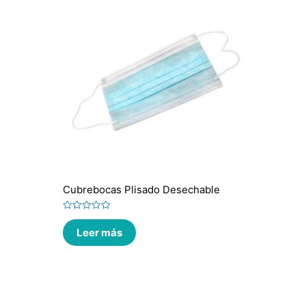
Cubrebocas Plisado Desechable
Valorado
en
Leer más
0
de
5