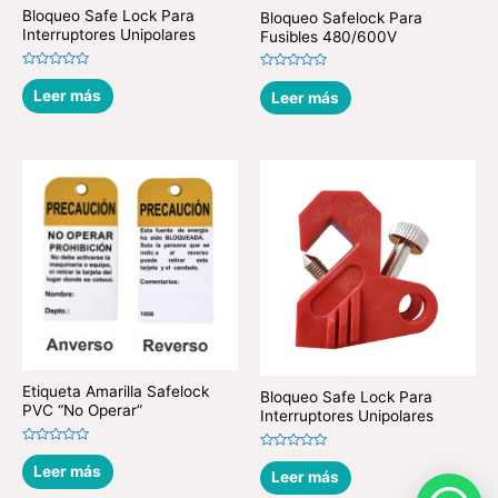
Bloqueo Safe Lock Para
Bloqueo Safelock Para
Interruptores Unipolares
Fusibles 480/600V
Valorado
Valorado
en
en
Leer más
Leer más
0
0
de
de
5
5
Etiqueta Amarilla Safelock
Bloqueo Safe Lock Para
PVC “No Operar”
Interruptores Unipolares
Valorado
Valorado
en
Leer más
en
Leer más
0
0
de
de