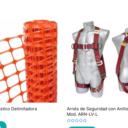
astico Delimitadora
Arnés de Seguridad con Anillo
Mod. ARN-LV-L
s
Valorado