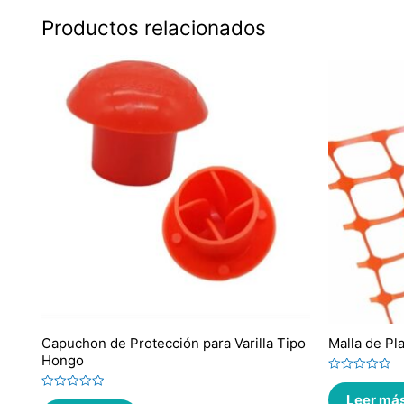
Productos relacionados
Capuchon de Protección para Varilla Tipo
Malla de Pl
Hongo
Valorado
en
Leer má
Valorado
0