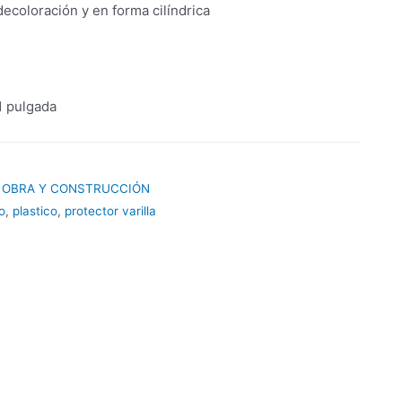
 decoloración y en forma cilíndrica
 1 pulgada
 OBRA Y CONSTRUCCIÓN
o
,
plastico
,
protector varilla