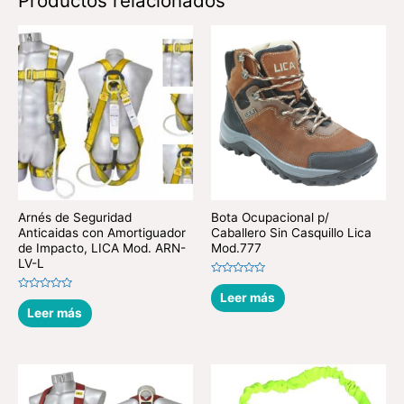
Productos relacionados
Arnés de Seguridad
Bota Ocupacional p/
Anticaidas con Amortiguador
Caballero Sin Casquillo Lica
de Impacto, LICA Mod. ARN-
Mod.777
LV-L
Valorado
en
Leer más
Valorado
0
en
Leer más
de
0
5
de
5