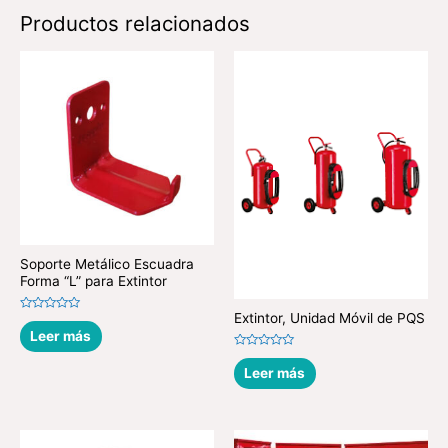
Productos relacionados
Soporte Metálico Escuadra
Forma “L” para Extintor
Extintor, Unidad Móvil de PQS
Valorado
en
Leer más
0
de
Valorado
5
en
Leer más
0
de
5