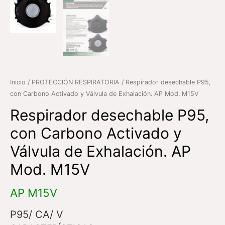
Inicio
/
PROTECCIÓN RESPIRATORIA
/ Respirador desechable P95,
con Carbono Activado y Válvula de Exhalación. AP Mod. M15V
Respirador desechable P95,
con Carbono Activado y
Válvula de Exhalación. AP
Mod. M15V
AP M15V
P95/ CA/ V