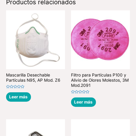
Productos relacionados
Mascarilla Desechable
Filtro para Partículas P100 y
Partículas N95, AP Mod. Z6
Alivio de Olores Molestos, 3M
Mod.2091
Valorado
en
Leer más
Valorado
0
en
Leer más
de
0
5
de
5