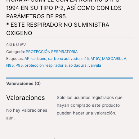
1994 EN SU TIPO P-2, ASÍ COMO CON LOS
PARÁMETROS DE P95.
* ESTE RESPIRADOR NO SUMINISTRA
OXIGENO
SKU:
M15V
Categoría:
PROTECCIÓN RESPIRATORIA
Etiquetas:
AP
,
carbono
,
carbono activado
,
m15
,
M15V
,
MASCARILLA
,
N95
,
P95
,
proteccion respiradoria
,
soldadura
,
valvula
Valoraciones (0)
Valoraciones
Solo los usuarios registrados que
hayan comprado este producto
No hay valoraciones
pueden hacer una valoración.
aún.