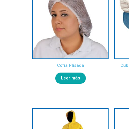
Cofia Plisada
Cub
Leer más