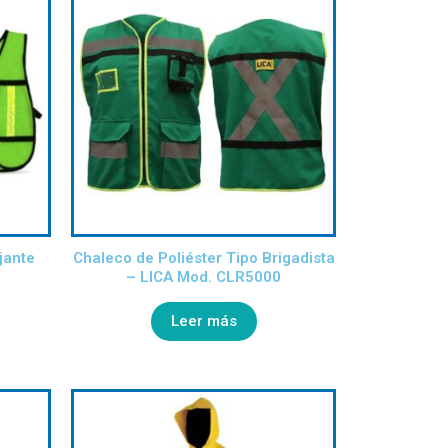
jante
Chaleco de Poliéster Tipo Brigadista
– LICA Mod. CLR5000
Leer más