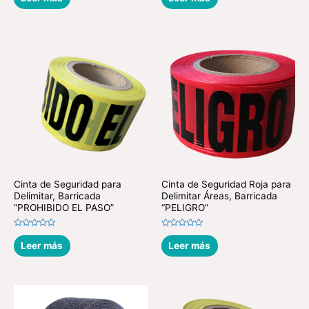
0
0
de
de
5
5
Cinta de Seguridad para
Cinta de Seguridad Roja para
Delimitar, Barricada
Delimitar Áreas, Barricada
“PROHIBIDO EL PASO”
“PELIGRO”
Valorado
Valorado
en
en
Leer más
Leer más
0
0
de
de
5
5