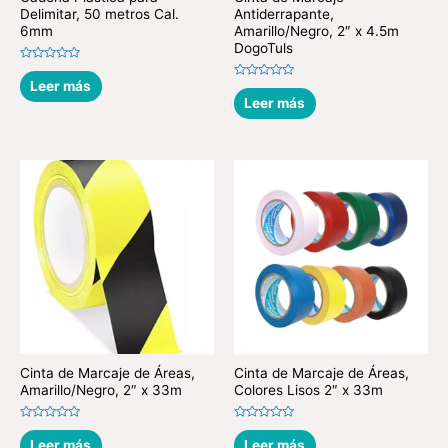
Delimitar, 50 metros Cal.
Antiderrapante,
6mm
Amarillo/Negro, 2″ x 4.5m
DogoTuls
Valorado
en
Leer más
Valorado
0
en
Leer más
de
0
5
de
5
Cinta de Marcaje de Áreas,
Cinta de Marcaje de Áreas,
Amarillo/Negro, 2″ x 33m
Colores Lisos 2″ x 33m
Valorado
Valorado
en
en
Leer más
Leer más