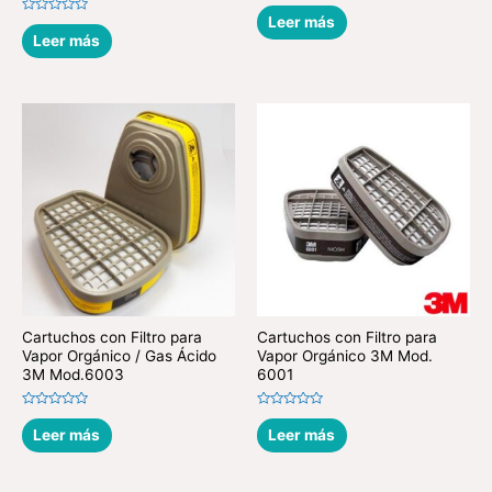
Valorado
en
Leer más
Valorado
0
en
Leer más
de
0
5
de
5
Cartuchos con Filtro para
Cartuchos con Filtro para
Vapor Orgánico / Gas Ácido
Vapor Orgánico 3M Mod.
3M Mod.6003
6001
Valorado
Valorado
en
en
Leer más
Leer más
0
0
de
de
5
5