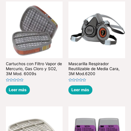
Cartuchos con Filtro Vapor de
Mascarilla Respirador
Mercurio, Gas Cloro y SO2,
Reutilizable de Media Cara,
3M Mod. 6009s
3M Mod.6200
Valorado
Valorado
en
en
Leer más
Leer más
0
0
de
de
5
5