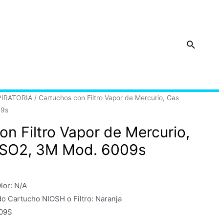
Buscar
IRATORIA
/ Cartuchos con Filtro Vapor de Mercurio, Gas
09s
n Filtro Vapor de Mercurio,
 SO2, 3M Mod. 6009s
lor: N/A
o Cartucho NIOSH o Filtro: Naranja
009S