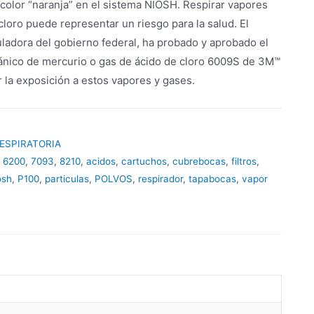
 color “naranja” en el sistema NIOSH. Respirar vapores
loro puede representar un riesgo para la salud. El
ladora del gobierno federal, ha probado y aprobado el
ánico de mercurio o gas de ácido de cloro 6009S de 3M™
 la exposición a estos vapores y gases.
ESPIRATORIA
,
6200
,
7093
,
8210
,
acidos
,
cartuchos
,
cubrebocas
,
filtros
,
osh
,
P100
,
particulas
,
POLVOS
,
respirador
,
tapabocas
,
vapor