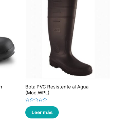
n
Bota PVC Resistente al Agua
(Mod.WPL)
Valorado
en
Leer más
0
de
5