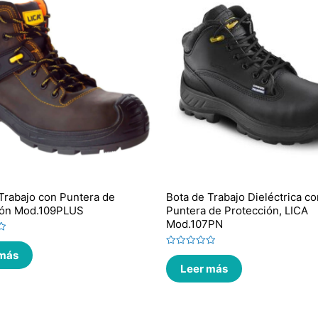
Trabajo con Puntera de
Bota de Trabajo Dieléctrica co
ión Mod.109PLUS
Puntera de Protección, LICA
Mod.107PN
 más
Valorado
en
Leer más
0
de
5