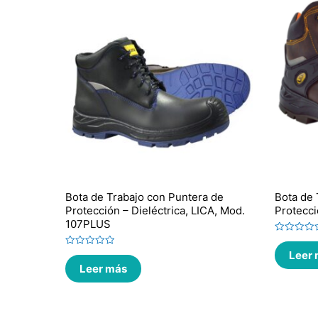
Bota de Trabajo con Puntera de
Bota de 
Protección – Dieléctrica, LICA, Mod.
Protecc
107PLUS
Valorado
en
Leer
Valorado
0
en
de
Leer más
0
5
de
5