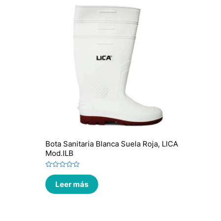
Bota Sanitaria Blanca Suela Roja, LICA
Mod.ILB
Valorado
en
Leer más
0
de
5