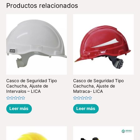
Productos relacionados
Casco de Seguridad Tipo
Casco de Seguridad Tipo
Cachucha, Ajuste de
Cachucha, Ajuste de
Intervalos – LICA
Matraca- LICA
Valorado
Valorado
en
en
Leer más
Leer más
0
0
de
de
5
5