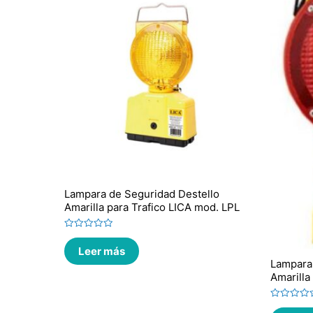
Lampara de Seguridad Destello
Amarilla para Trafico LICA mod. LPL
Valorado
en
Leer más
0
de
Lampara 
5
Amarilla
Valorado