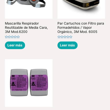
Mascarilla Respirador
Par Cartuchos con Filtro para
Reutilizable de Media Cara,
Formadehídos / Vapor
3M Mod.6200
Orgánico, 3M Mod. 6005
Valorado
Valorado
en
en
Leer más
Leer más
0
0
de
de
5
5