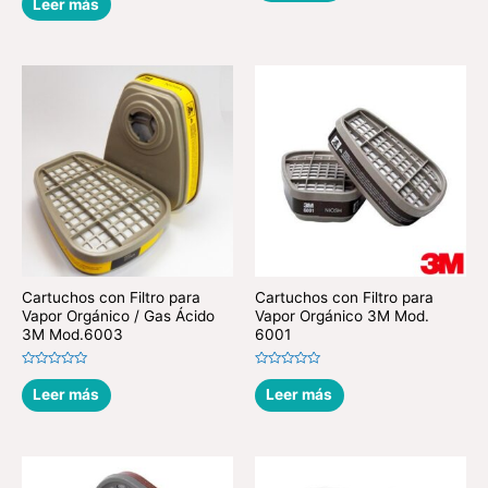
Leer más
de
0
5
de
5
Cartuchos con Filtro para
Cartuchos con Filtro para
Vapor Orgánico / Gas Ácido
Vapor Orgánico 3M Mod.
3M Mod.6003
6001
Valorado
Valorado
en
en
Leer más
Leer más
0
0
de
de
5
5