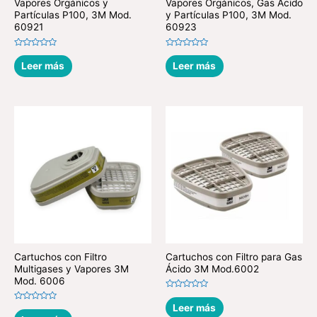
Vapores Orgánicos y
Vapores Orgánicos, Gas Acido
Partículas P100, 3M Mod.
y Partículas P100, 3M Mod.
60921
60923
Valorado
Valorado
en
en
Leer más
Leer más
0
0
de
de
5
5
Cartuchos con Filtro
Cartuchos con Filtro para Gas
Multigases y Vapores 3M
Ácido 3M Mod.6002
Mod. 6006
Valorado
en
Leer más
Valorado
0
en