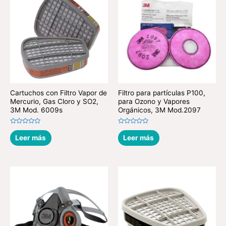
Cartuchos con Filtro Vapor de
Filtro para partículas P100,
Mercurio, Gas Cloro y SO2,
para Ozono y Vapores
3M Mod. 6009s
Orgánicos, 3M Mod.2097
Valorado
Valorado
en
en
Leer más
Leer más
0
0
de
de
5
5