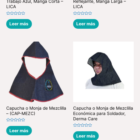
Trabajo Azul, Manga Corta –
Reflejante, Manga Larga –
LICA
LICA
Valorado
Valorado
en
en
Leer más
Leer más
0
0
de
de
5
5
Capucha o Monja de Mezclilla
Capucha o Monja de Mezclilla
– (CAP-MEZC)
Económica para Soldador,
Derma Care
Valorado
en
Leer más
Valorado
0
en
Leer más
de
0
5