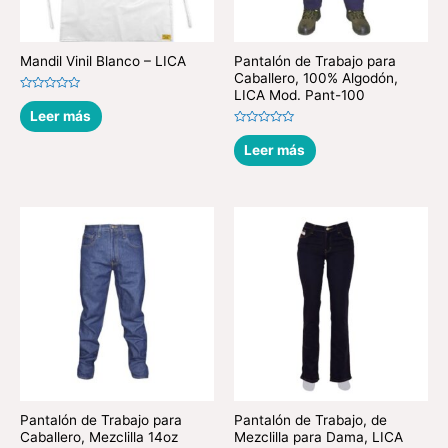
Mandil Vinil Blanco – LICA
Pantalón de Trabajo para
Caballero, 100% Algodón,
LICA Mod. Pant-100
Valorado
en
Leer más
0
de
Valorado
5
en
Leer más
0
de
5
Pantalón de Trabajo para
Pantalón de Trabajo, de
Caballero, Mezclilla 14oz
Mezclilla para Dama, LICA