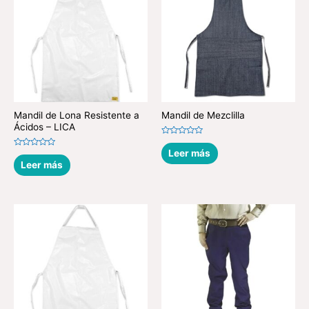
Mandil de Lona Resistente a
Mandil de Mezclilla
Ácidos – LICA
Valorado
en
Leer más
Valorado
0
en
Leer más
de
0
5
de
5