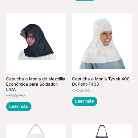
de
5
Capucha o Monja de Mezclilla
Capucha o Monja Tyvek 400
Económica para Soldador,
DuPont-T400
LICA
Valorado
en
Leer más
Valorado
0
en
Leer más
de
0
5
de
5