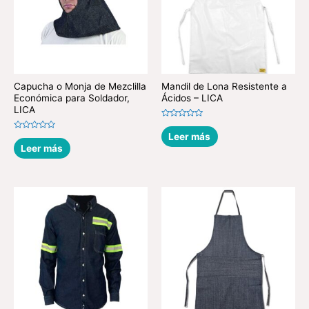
Capucha o Monja de Mezclilla
Mandil de Lona Resistente a
Económica para Soldador,
Ácidos – LICA
LICA
Valorado
en
Leer más
Valorado
0
en
Leer más
de
0
5
de
5