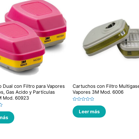
 Dual con Filtro para Vapores
Cartuchos con Filtro Multigas
s, Gas Acido y Partículas
Vapores 3M Mod. 6006
M Mod. 60923
Valorado
en
Leer más
0
de
 más
5