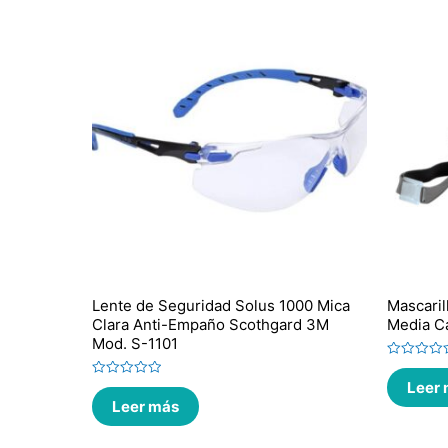
Lente de Seguridad Solus 1000 Mica
Mascaril
Clara Anti-Empaño Scothgard 3M
Media C
Mod. S-1101
Valorado
en
Leer
Valorado
0
en
de
Leer más
0
5
de
5