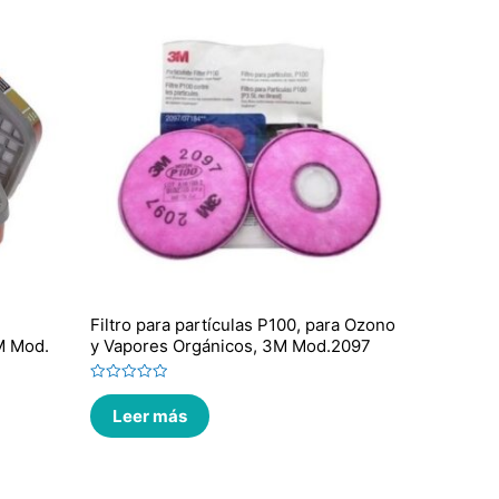
Filtro para partículas P100, para Ozono
M Mod.
y Vapores Orgánicos, 3M Mod.2097
Valorado
en
Leer más
0
de
5