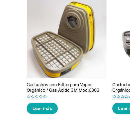
Cartuchos con Filtro para Vapor
Cartucho
Orgánico / Gas Ácido 3M Mod.6003
Orgánic
Valorado
Valorado
en
en
Leer más
Leer
0
0
de
de
5
5