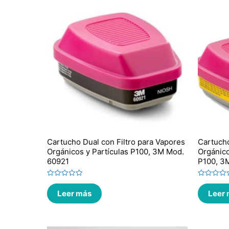
Cartucho Dual con Filtro para Vapores
Cartucho
Orgánicos y Partículas P100, 3M Mod.
Orgánico
60921
P100, 3
Valorado
Valorado
en
en
Leer más
Leer
0
0
de
de
5
5