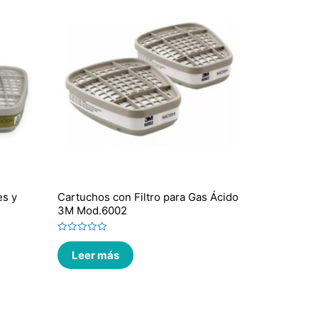
es y
Cartuchos con Filtro para Gas Ácido
3M Mod.6002
Valorado
en
Leer más
0
de
5