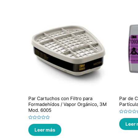
Par Cartuchos con Filtro para
Par de C
Formadehídos / Vapor Orgánico, 3M
Partícu
Mod. 6005
Valorado
en
Leer
Valorado
0
en
de
Leer más
0
5
de
5