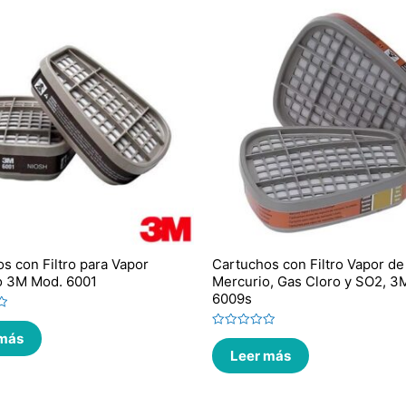
s con Filtro para Vapor
Cartuchos con Filtro Vapor de
o 3M Mod. 6001
Mercurio, Gas Cloro y SO2, 3
6009s
 más
Valorado
en
Leer más
0
de
5