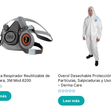
la Respirador Reutilizable de
Overol Desechable Protecció
ara, 3M Mod.6200
Partículas, Salpicaduras y Us
– Derma Care
 más
Valorado
en
Leer más
0
de
5