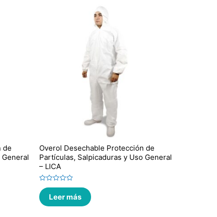
n de
Overol Desechable Protección de
o General
Partículas, Salpicaduras y Uso General
– LICA
Valorado
en
Leer más
0
de
5