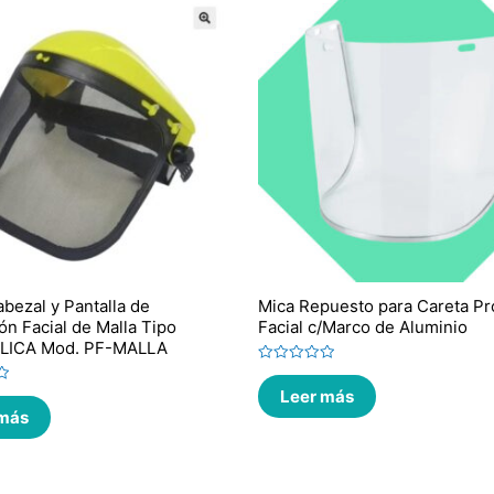
abezal y Pantalla de
Mica Repuesto para Careta Pr
ón Facial de Malla Tipo
Facial c/Marco de Aluminio
l LICA Mod. PF-MALLA
Valorado
en
Leer más
0
de
 más
5