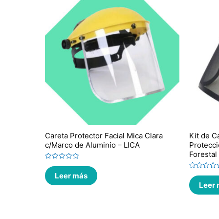
Careta Protector Facial Mica Clara
Kit de C
c/Marco de Aluminio – LICA
Protecci
Foresta
Valorado
en
Leer más
Valorado
0
en
de
Leer
0
5
de
5