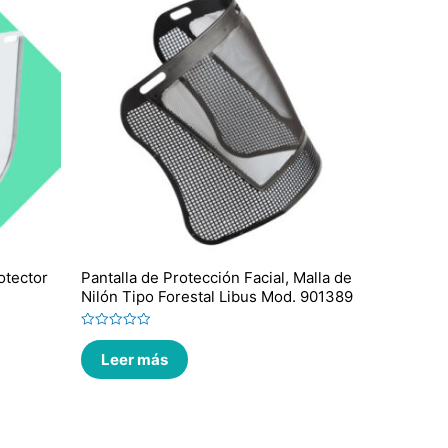
otector
Pantalla de Protección Facial, Malla de
Nilón Tipo Forestal Libus Mod. 901389
Valorado
en
Leer más
0
de
5