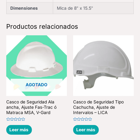
Dimensiones
Mica de 8" x 15.5"
Productos relacionados
AGOTADO
Casco de Seguridad Ala
Casco de Seguridad Tipo
ancha, Ajuste Fas-Trac ó
Cachucha, Ajuste de
Matraca MSA, V-Gard
Intervalos – LICA
Valorado
Valorado
en
en
Leer más
Leer más
0
0
de
de
5
5