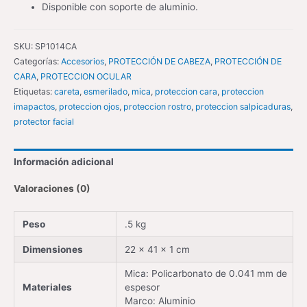
Disponible con soporte de aluminio.
SKU:
SP1014CA
Categorías:
Accesorios
,
PROTECCIÓN DE CABEZA
,
PROTECCIÓN DE
CARA
,
PROTECCION OCULAR
Etiquetas:
careta
,
esmerilado
,
mica
,
proteccion cara
,
proteccion
imapactos
,
proteccion ojos
,
proteccion rostro
,
proteccion salpicaduras
,
protector facial
Información adicional
Valoraciones (0)
Peso
.5 kg
Dimensiones
22 × 41 × 1 cm
Mica: Policarbonato de 0.041 mm de
Materiales
espesor
Marco: Aluminio